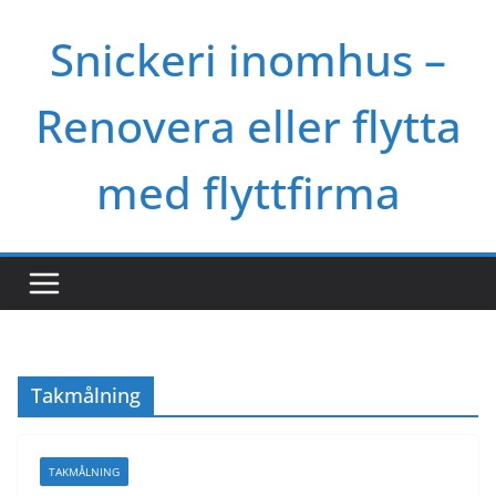
Skip
Snickeri inomhus –
to
content
Renovera eller flytta
med flyttfirma
Takmålning
TAKMÅLNING